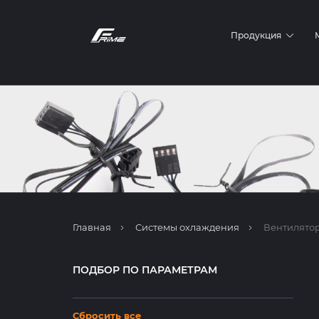
Продукция
Корпуса компьютерные
Корпуса Frime 00x
Продукция
Корпуса Frime 21x
Серия Corp
Серия Slim
Серия Rigo
Серия Game Cases
Клавиатуры
Блоки питания для ПК
Блоки питания для ПК серии Octo
Блоки питания для ПК серии FPO
Системы охлаждения
Вентиляторы
Наборы вентиляторов
Кулеры для CPU
UPower
Главная
Системы охлаждения
Вентилято
Термопаста
Аккумуляторы
Аккумуляторы Frime 6В
ПОДБОР ПО ПАРАМЕТРАМ
Аккумуляторы Frime 12В
Аккумуляторы UPower
Аккумуляторы Frime High Rate Series
Сбросить все
Рюкзаки