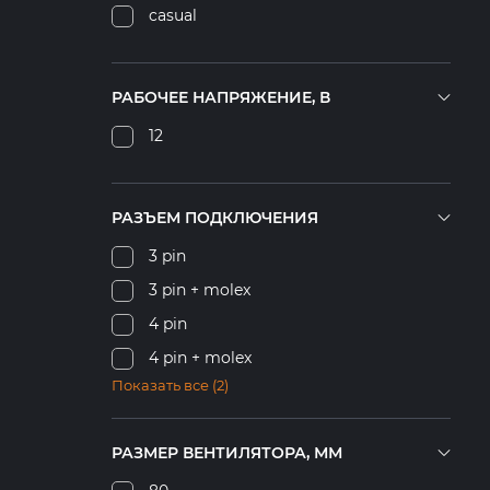
Черниговская область
casual
синий
Поддержка
фиолетовый
Оптовым клиентам
Гарантия
РАБОЧЕЕ НАПРЯЖЕНИЕ, В
Сертификаты
FAQ
12
О нас
Акции
Новости
Контакты
РАЗЪЕМ ПОДКЛЮЧЕНИЯ
3 pin
3 pin + molex
4 pin
4 pin + molex
Показать все (2)
6 pin
molex
РАЗМЕР ВЕНТИЛЯТОРА, ММ