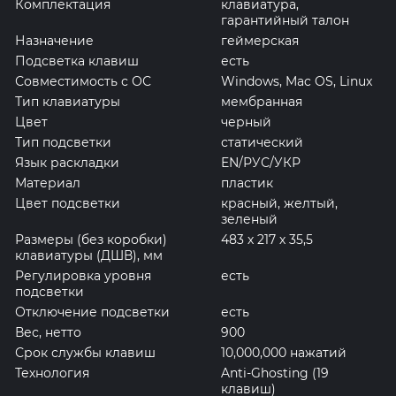
Комплектация
клавиатура,
гарантийный талон
Назначение
геймерская
Подсветка клавиш
есть
Совместимость с ОС
Windows, Mac OS, Linux
Тип клавиатуры
мембранная
Цвет
черный
Тип подсветки
статический
Язык раскладки
EN/РУС/УКР
Материал
пластик
Цвет подсветки
красный, желтый,
зеленый
Размеры (без коробки)
483 х 217 х 35,5
клавиатуры (ДШВ), мм
Регулировка уровня
есть
подсветки
Отключение подсветки
есть
Вес, нетто
900
Срок службы клавиш
10,000,000 нажатий
Технология
Anti-Ghosting (19
клавиш)