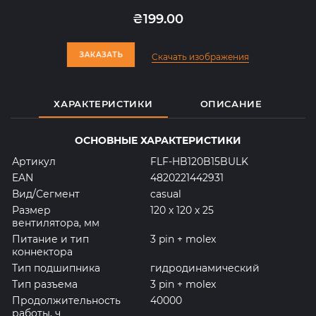
₴199.00
ЗАКАЗАТЬ
ЗАКАЗАТЬ
Скачать изображения
ХАРАКТЕРИСТИКИ
ОПИСАНИЕ
ОСНОВНЫЕ ХАРАКТЕРИСТИКИ
Артикул
FLF-HB120B15BULK
EAN
4820221442931
Вид/Сегмент
casual
Размер
120 х 120 х 25
вентилятора, мм
Питание и тип
3 pin + molex
коннектора
Тип подшипника
гидродинамический
Тип разъема
3 pin + molex
Продолжительность
40000
работы, ч