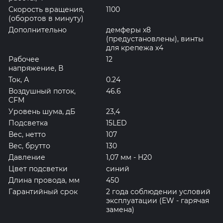
Скорость вращения,
1100
(оборотов в минуту)
Дополнительно
демферы х8
(предустановлены), винты
для крепежа х4
Рабочее
12
напряжение, В
Ток, А
0.24
Воздушный поток,
46.6
CFM
Уровень шума, дБ
23,4
Подсветка
15LED
Вес, нетто
107
Вес, брутто
130
Давление
1,07 мм - H20
Цвет подсветки
синий
Длина провода, мм
450
Гарантийный срок
2 года соблюдении условий
эксплуатации (EW - гарячая
замена)