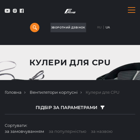
RU
UA
ЗВОРОТНИЙ ДЗВІНОК
ЗВОРОТНИЙ ДЗВІНОК
КУЛЕРИ ДЛЯ CPU
Головна
Вентилятори корпусні
Кулери для CPU
ПІДБІР ЗА ПАРАМЕТРАМИ
Сортувати:
за замовчуванням
за популярнiстью
за назвою